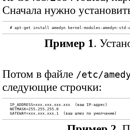
Сначала нужно установит
Пример 1
. Уста
Потом в файле
/etc/amed
следующие строчки:
IP_ADDRESS=xxx.xxx.xxx.xxx  (ваш IP-адрес)

NETMASK=255.255.255.0

Пример 2
. 